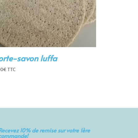
orte-savon luffa
00
€
TTC
Recevez 10% de remise sur votre 1ère
commande!