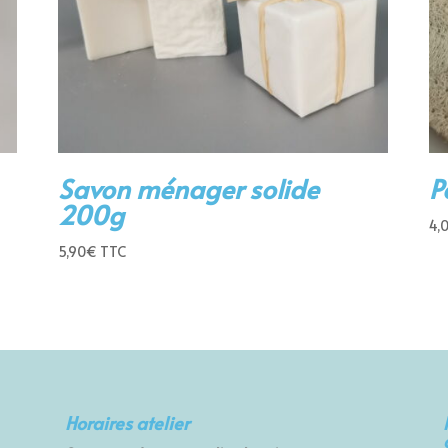
Savon ménager solide
P
200g
4,
5,90
€
TTC
Horaires atelier