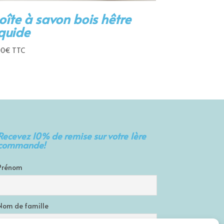
oîte à savon bois hêtre
iquide
00
€
TTC
Recevez 10% de remise sur votre 1ère
commande!
Prénom
Nom de famille