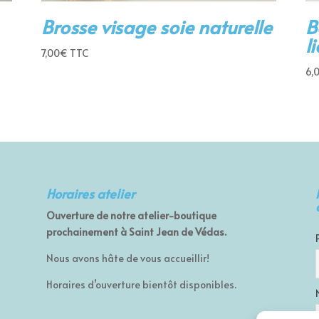
Brosse visage soie naturelle
B
l
7,00
€
TTC
6,
Horaires atelier
Ouverture de notre atelier-boutique
prochainement à Saint Jean de Védas.
Nous avons hâte de vous accueillir!
Horaires d’ouverture bientôt disponibles.