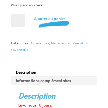
Plus que 2 en stock
quantité
Ajouter au panier
de
Feuille
silicone
au
Catégories :
Accessoires
,
Matériel de fabrication
mètre
savonnerie
Description
Informations complémentaires
Description
Envoi sous 10 jours.