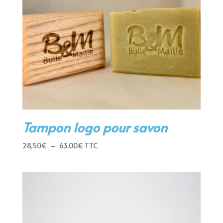
Tampon logo pour savon
Plage
28,50
€
–
63,00
€
TTC
de
prix :
28,50€
à
63,00€