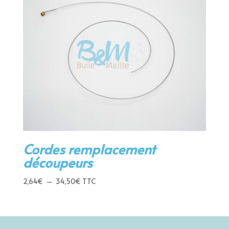
Cordes remplacement
découpeurs
Plage
2,64
€
–
34,50
€
TTC
de
prix :
2,64€
à