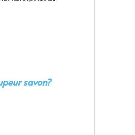
oupeur savon
?