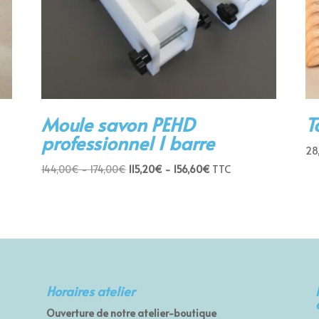
Moule savon PEHD
T
professionnel 1 barre
28
144,00
€
-
174,00
€
115,20
€
-
156,60
€
TTC
Horaires atelier
Ouverture de notre atelier-boutique