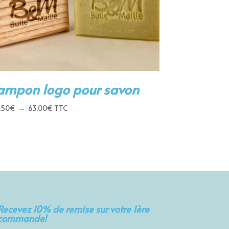
ampon logo pour savon
Plage
,50
€
–
63,00
€
TTC
de
prix :
28,50€
à
63,00€
Recevez 10% de remise sur votre 1ère
commande!