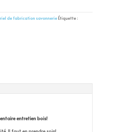
iel de fabrication savonnerie
Étiquette :
mentaire entretien bois!
é. Il faut en prendre soin!