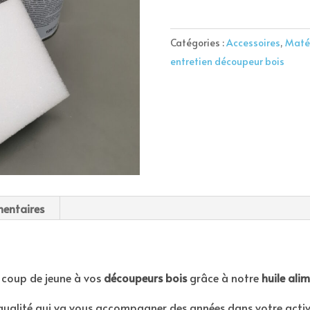
Huile
alimentaire
entretien
Catégories :
Accessoires
,
Matér
bois
entretien découpeur bois
entaires
 coup de jeune à vos
découpeurs bois
grâce à notre
huile ali
qualité qui va vous accompagner des années dans votre activit