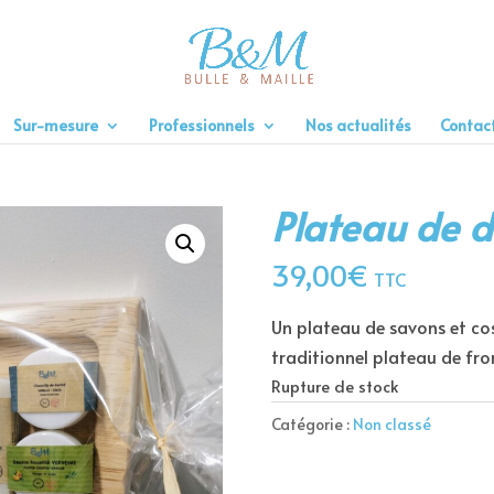
Sur-mesure
Professionnels
Nos actualités
Contac
Plateau de d
39,00
€
TTC
Un plateau de savons et co
traditionnel plateau de fr
Rupture de stock
Catégorie :
Non classé