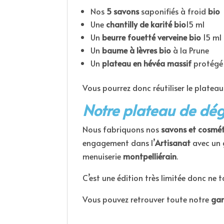
Nos
5 savons
saponifiés à froid
bio
Une
chantilly de karité bio
15 ml
Un
beurre fouetté verveine
bio
15 ml
Un
baume à lèvres bio
à la Prune
Un
plateau en hévéa massif
protégé 
Vous pourrez donc réutiliser le platea
Notre plateau de dég
Nous fabriquons nos
savons et cosmét
engagement dans l’
Artisanat
avec un 
menuiserie
montpelliérain
.
C’est une édition très limitée donc n
Vous pouvez retrouver toute notre
gam