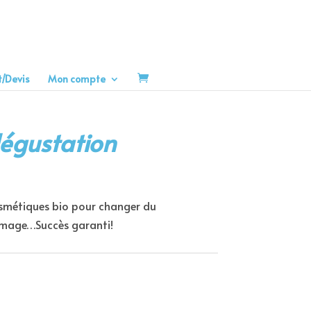
t/Devis
Mon compte
égustation
smétiques bio pour changer du
omage…Succès garanti!