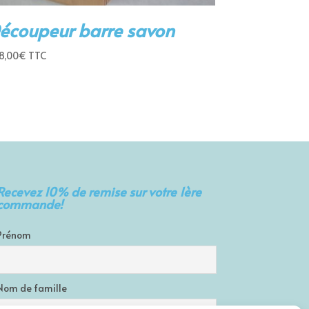
écoupeur barre savon
8,00
€
TTC
Recevez 10% de remise sur votre 1ère
commande!
Prénom
Nom de famille