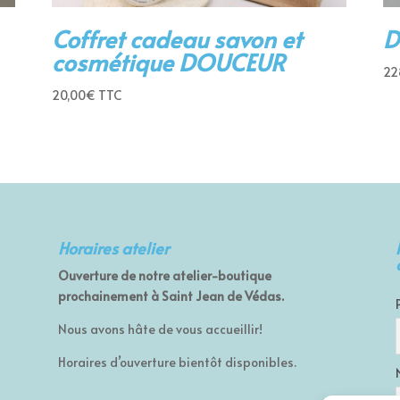
Coffret cadeau savon et
D
cosmétique DOUCEUR
22
20,00
€
TTC
Horaires atelier
Ouverture de notre atelier-boutique
prochainement à Saint Jean de Védas.
Nous avons hâte de vous accueillir!
Horaires d’ouverture bientôt disponibles.