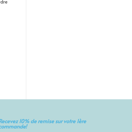
rdre
Recevez 10% de remise sur votre 1ère
commande!