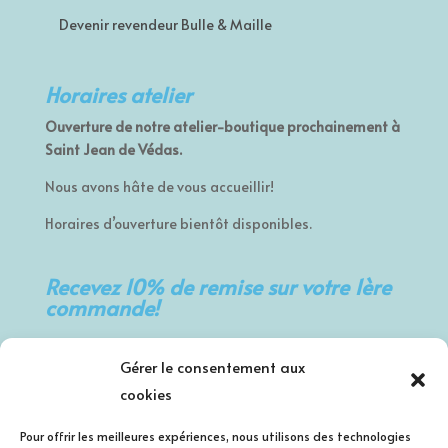
Devenir revendeur Bulle & Maille
Horaires atelier
Ouverture de notre atelier-boutique prochainement à
Saint Jean de Védas.
Nous avons hâte de vous accueillir!
Horaires d’ouverture bientôt disponibles.
Recevez 10% de remise sur votre 1ère
commande!
Prénom
Gérer le consentement aux
cookies
Nom de famille
Pour offrir les meilleures expériences, nous utilisons des technologies